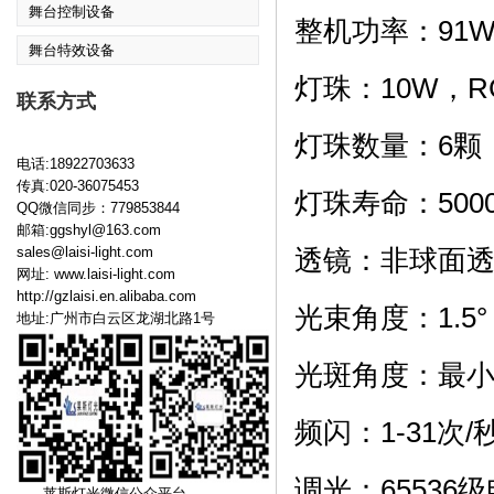
舞台控制设备
整机功率：91
舞台特效设备
灯珠：10W，R
联系方式
灯珠数量：6颗
电话:18922703633
传真:020-36075453
灯珠寿命：500
QQ微信同步：779853844
邮箱:ggshyl@163.com
sales@laisi-light.com
透镜：非球面
网址:
www.laisi-light.com
http://gzlaisi.en.alibaba.com
光束角度：1.5°
地址:广州市白云区龙湖北路1号
光斑角度：最小6
频闪：1-31次
调光：6553
莱斯灯光微信公众平台