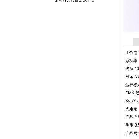
工作电压/
总功率 
光源 1
显示方式
运行模式
DMX 
X轴/Y
光束角 
产品净重
毛重 3.
产品尺寸 