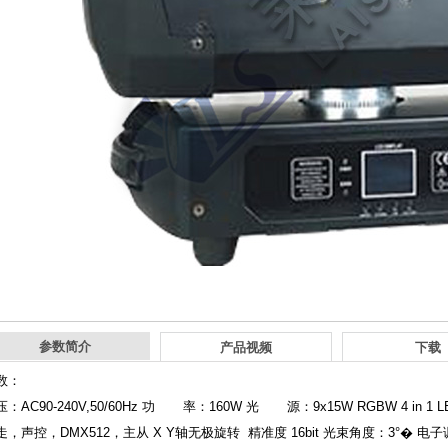
参数简介
产品视频
下载
数：
：AC90-240V,50/60Hz 功 率：160W 光 源：9x15W RGBW 4 in 
，声控，DMX512，主从 X Y轴无极旋转 精准度 16bit 光束角度：3°� 电子调